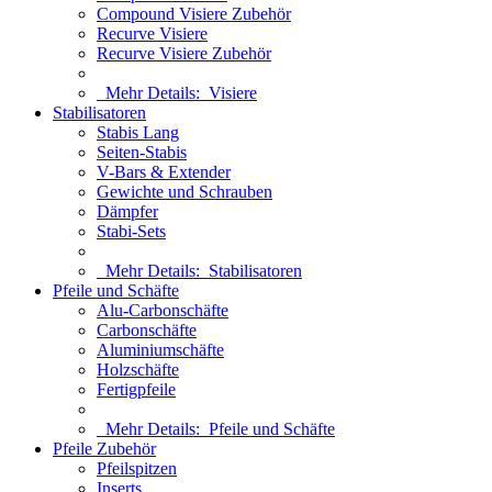
Compound Visiere Zubehör
Recurve Visiere
Recurve Visiere Zubehör
Mehr Details:
Visiere
Stabilisatoren
Stabis Lang
Seiten-Stabis
V-Bars & Extender
Gewichte und Schrauben
Dämpfer
Stabi-Sets
Mehr Details:
Stabilisatoren
Pfeile und Schäfte
Alu-Carbonschäfte
Carbonschäfte
Aluminiumschäfte
Holzschäfte
Fertigpfeile
Mehr Details:
Pfeile und Schäfte
Pfeile Zubehör
Pfeilspitzen
Inserts