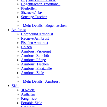
Bogentaschen Traditionell
Pfeilrollen
Sitzrucksäcke
Sonstige Taschen
Mehr Details:
Bogentaschen
Armbrust
Compound Armbrust
Recurve Armbrust
Pistolen Armbrust
Bolzen
Armbrust Visierung
Armbrust Zubehör
Armbrust Pflege
Armbrust Taschen
Armbrust Ersatzteile
Armbrust Ziele
Mehr Details:
Armbrust
Ziele
3D-Ziele
Auflagen
Fangnetze
Portable Ziele