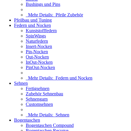
Bushings und Pins
Mehr Details:
Pfeile Zubehör
Pfeilbau und Tuning
Federn und Nocken
Kunststofffedern
SpinWings
Naturfedern
Insert-Nocken
Pin-Nocken
Out-Nocken
InOut-Nocken
PinOut-Nocken
Mehr Details:
Federn und Nocken
Sehnen
Fertigsehnen
Zubehör Sehnenbau
Sehnengarn
Customsehnen
Mehr Details:
Sehnen
Bogentaschen
Bogentaschen Compound
Bogentaschen Recurve