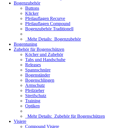
Bogenzubehör
Buttons
Klicker
Pfeilauflagen Recurve
Pfeilauflagen Compound
Bogenzubehör Traditionell
Mehr Details:
Bogenzubehör
Bogentuning
Zubehör für Bogenschützen
Köcher und Zubehör
Tabs und Handschuhe
Releases
Spannschnüre
Bogenständer
Bogenschlingen
Armschutz
Pfeilzieher
Streifschutz
Training
Optiken
Mehr Details:
Zubehör für Bogenschützen
Visiere
Compound Visiere