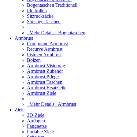
Bogentaschen Traditionell
Pfeilrollen
Sitzrucksäcke
Sonstige Taschen
Mehr Details:
Bogentaschen
Armbrust
Compound Armbrust
Recurve Armbrust
Pistolen Armbrust
Bolzen
Armbrust Visierung
Armbrust Zubehör
Armbrust Pflege
Armbrust Taschen
Armbrust Ersatzteile
Armbrust Ziele
Mehr Details:
Armbrust
Ziele
3D-Ziele
Auflagen
Fangnetze
Portable Ziele