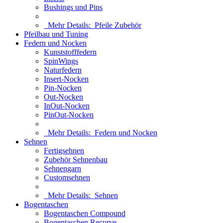
Bushings und Pins
Mehr Details:
Pfeile Zubehör
Pfeilbau und Tuning
Federn und Nocken
Kunststofffedern
SpinWings
Naturfedern
Insert-Nocken
Pin-Nocken
Out-Nocken
InOut-Nocken
PinOut-Nocken
Mehr Details:
Federn und Nocken
Sehnen
Fertigsehnen
Zubehör Sehnenbau
Sehnengarn
Customsehnen
Mehr Details:
Sehnen
Bogentaschen
Bogentaschen Compound
Bogentaschen Recurve