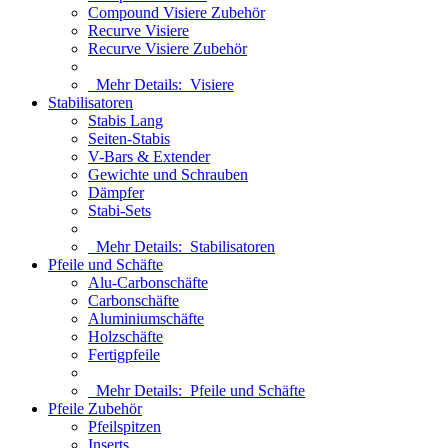
Compound Visiere Zubehör
Recurve Visiere
Recurve Visiere Zubehör
Mehr Details:
Visiere
Stabilisatoren
Stabis Lang
Seiten-Stabis
V-Bars & Extender
Gewichte und Schrauben
Dämpfer
Stabi-Sets
Mehr Details:
Stabilisatoren
Pfeile und Schäfte
Alu-Carbonschäfte
Carbonschäfte
Aluminiumschäfte
Holzschäfte
Fertigpfeile
Mehr Details:
Pfeile und Schäfte
Pfeile Zubehör
Pfeilspitzen
Inserts