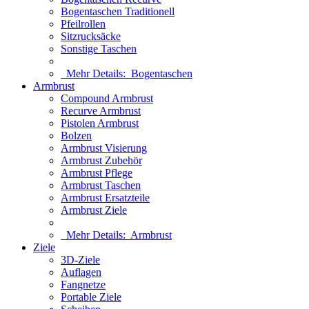
Bogentaschen Traditionell
Pfeilrollen
Sitzrucksäcke
Sonstige Taschen
Mehr Details:
Bogentaschen
Armbrust
Compound Armbrust
Recurve Armbrust
Pistolen Armbrust
Bolzen
Armbrust Visierung
Armbrust Zubehör
Armbrust Pflege
Armbrust Taschen
Armbrust Ersatzteile
Armbrust Ziele
Mehr Details:
Armbrust
Ziele
3D-Ziele
Auflagen
Fangnetze
Portable Ziele