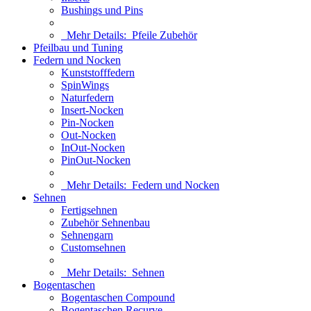
Bushings und Pins
Mehr Details:
Pfeile Zubehör
Pfeilbau und Tuning
Federn und Nocken
Kunststofffedern
SpinWings
Naturfedern
Insert-Nocken
Pin-Nocken
Out-Nocken
InOut-Nocken
PinOut-Nocken
Mehr Details:
Federn und Nocken
Sehnen
Fertigsehnen
Zubehör Sehnenbau
Sehnengarn
Customsehnen
Mehr Details:
Sehnen
Bogentaschen
Bogentaschen Compound
Bogentaschen Recurve