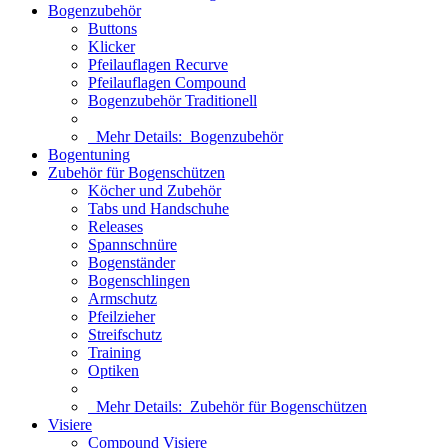
Bogenzubehör
Buttons
Klicker
Pfeilauflagen Recurve
Pfeilauflagen Compound
Bogenzubehör Traditionell
Mehr Details:
Bogenzubehör
Bogentuning
Zubehör für Bogenschützen
Köcher und Zubehör
Tabs und Handschuhe
Releases
Spannschnüre
Bogenständer
Bogenschlingen
Armschutz
Pfeilzieher
Streifschutz
Training
Optiken
Mehr Details:
Zubehör für Bogenschützen
Visiere
Compound Visiere