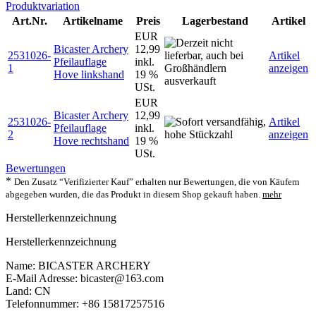
Produktvariation
Art.Nr.
Artikelname
Preis
Lagerbestand
Artikel
EUR
Bicaster Archery
12,99
2531026-
Artikel
Pfeilauflage
inkl.
1
anzeigen
Hove linkshand
19 %
USt.
EUR
Bicaster Archery
12,99
2531026-
Artikel
Pfeilauflage
inkl.
2
anzeigen
Hove rechtshand
19 %
USt.
Bewertungen
*
Den Zusatz “Verifizierter Kauf” erhalten nur Bewertungen, die von Käufern
abgegeben wurden, die das Produkt in diesem Shop gekauft haben.
mehr
Herstellerkennzeichnung
Herstellerkennzeichnung
Name: BICASTER ARCHERY
E-Mail Adresse: bicaster@163.com
Land: CN
Telefonnummer: +86 15817257516