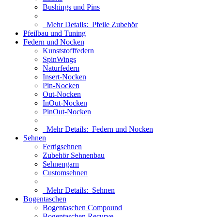
Bushings und Pins
Mehr Details:
Pfeile Zubehör
Pfeilbau und Tuning
Federn und Nocken
Kunststofffedern
SpinWings
Naturfedern
Insert-Nocken
Pin-Nocken
Out-Nocken
InOut-Nocken
PinOut-Nocken
Mehr Details:
Federn und Nocken
Sehnen
Fertigsehnen
Zubehör Sehnenbau
Sehnengarn
Customsehnen
Mehr Details:
Sehnen
Bogentaschen
Bogentaschen Compound
Bogentaschen Recurve