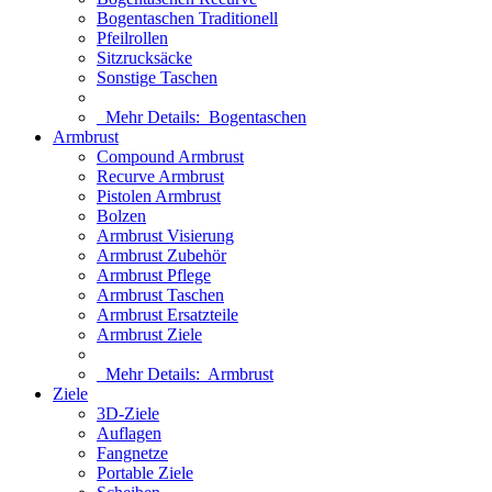
Bogentaschen Traditionell
Pfeilrollen
Sitzrucksäcke
Sonstige Taschen
Mehr Details:
Bogentaschen
Armbrust
Compound Armbrust
Recurve Armbrust
Pistolen Armbrust
Bolzen
Armbrust Visierung
Armbrust Zubehör
Armbrust Pflege
Armbrust Taschen
Armbrust Ersatzteile
Armbrust Ziele
Mehr Details:
Armbrust
Ziele
3D-Ziele
Auflagen
Fangnetze
Portable Ziele