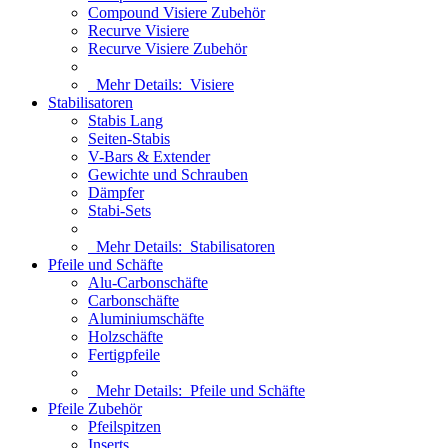
Compound Visiere Zubehör
Recurve Visiere
Recurve Visiere Zubehör
Mehr Details:
Visiere
Stabilisatoren
Stabis Lang
Seiten-Stabis
V-Bars & Extender
Gewichte und Schrauben
Dämpfer
Stabi-Sets
Mehr Details:
Stabilisatoren
Pfeile und Schäfte
Alu-Carbonschäfte
Carbonschäfte
Aluminiumschäfte
Holzschäfte
Fertigpfeile
Mehr Details:
Pfeile und Schäfte
Pfeile Zubehör
Pfeilspitzen
Inserts