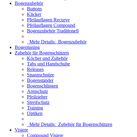
Bogenzubehör
Buttons
Klicker
Pfeilauflagen Recurve
Pfeilauflagen Compound
Bogenzubehör Traditionell
Mehr Details:
Bogenzubehör
Bogentuning
Zubehör für Bogenschützen
Köcher und Zubehör
Tabs und Handschuhe
Releases
Spannschnüre
Bogenständer
Bogenschlingen
Armschutz
Pfeilzieher
Streifschutz
Training
Optiken
Mehr Details:
Zubehör für Bogenschützen
Visiere
Compound Visiere