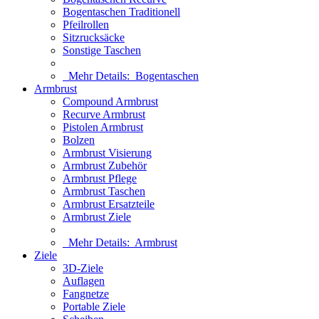
Bogentaschen Traditionell
Pfeilrollen
Sitzrucksäcke
Sonstige Taschen
Mehr Details:
Bogentaschen
Armbrust
Compound Armbrust
Recurve Armbrust
Pistolen Armbrust
Bolzen
Armbrust Visierung
Armbrust Zubehör
Armbrust Pflege
Armbrust Taschen
Armbrust Ersatzteile
Armbrust Ziele
Mehr Details:
Armbrust
Ziele
3D-Ziele
Auflagen
Fangnetze
Portable Ziele