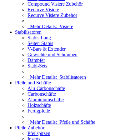
Compound Visiere Zubehör
Recurve Visiere
Recurve Visiere Zubehör
Mehr Details:
Visiere
Stabilisatoren
Stabis Lang
Seiten-Stabis
V-Bars & Extender
Gewichte und Schrauben
Dämpfer
Stabi-Sets
Mehr Details:
Stabilisatoren
Pfeile und Schäfte
Alu-Carbonschäfte
Carbonschäfte
Aluminiumschäfte
Holzschäfte
Fertigpfeile
Mehr Details:
Pfeile und Schäfte
Pfeile Zubehör
Pfeilspitzen
Inserts