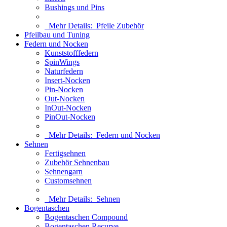
Bushings und Pins
Mehr Details:
Pfeile Zubehör
Pfeilbau und Tuning
Federn und Nocken
Kunststofffedern
SpinWings
Naturfedern
Insert-Nocken
Pin-Nocken
Out-Nocken
InOut-Nocken
PinOut-Nocken
Mehr Details:
Federn und Nocken
Sehnen
Fertigsehnen
Zubehör Sehnenbau
Sehnengarn
Customsehnen
Mehr Details:
Sehnen
Bogentaschen
Bogentaschen Compound
Bogentaschen Recurve