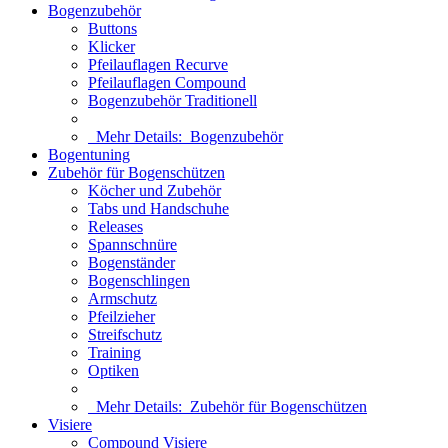
Bogenzubehör
Buttons
Klicker
Pfeilauflagen Recurve
Pfeilauflagen Compound
Bogenzubehör Traditionell
Mehr Details:
Bogenzubehör
Bogentuning
Zubehör für Bogenschützen
Köcher und Zubehör
Tabs und Handschuhe
Releases
Spannschnüre
Bogenständer
Bogenschlingen
Armschutz
Pfeilzieher
Streifschutz
Training
Optiken
Mehr Details:
Zubehör für Bogenschützen
Visiere
Compound Visiere