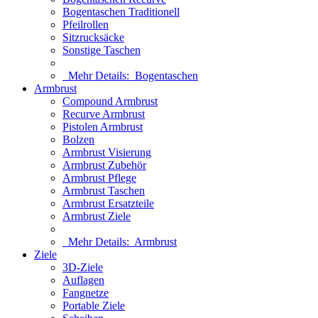
Bogentaschen Traditionell
Pfeilrollen
Sitzrucksäcke
Sonstige Taschen
Mehr Details:
Bogentaschen
Armbrust
Compound Armbrust
Recurve Armbrust
Pistolen Armbrust
Bolzen
Armbrust Visierung
Armbrust Zubehör
Armbrust Pflege
Armbrust Taschen
Armbrust Ersatzteile
Armbrust Ziele
Mehr Details:
Armbrust
Ziele
3D-Ziele
Auflagen
Fangnetze
Portable Ziele