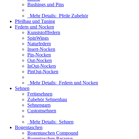
Bushings und Pins
Mehr Details:
Pfeile Zubehör
Pfeilbau und Tuning
Federn und Nocken
Kunststofffedern
SpinWings
Naturfedern
Insert-Nocken
Pin-Nocken
Out-Nocken
InOut-Nocken
PinOut-Nocken
Mehr Details:
Federn und Nocken
Sehnen
Fertigsehnen
Zubehör Sehnenbau
Sehnengarn
Customsehnen
Mehr Details:
Sehnen
Bogentaschen
Bogentaschen Compound
Bogentaschen Recurve