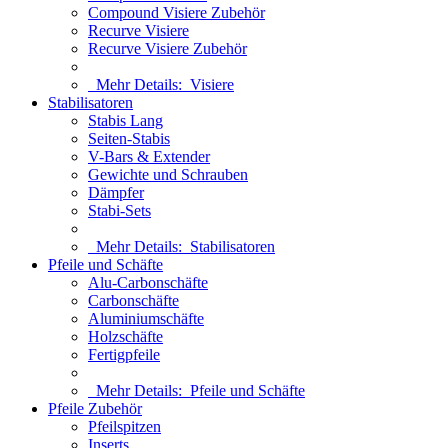
Compound Visiere Zubehör
Recurve Visiere
Recurve Visiere Zubehör
Mehr Details:
Visiere
Stabilisatoren
Stabis Lang
Seiten-Stabis
V-Bars & Extender
Gewichte und Schrauben
Dämpfer
Stabi-Sets
Mehr Details:
Stabilisatoren
Pfeile und Schäfte
Alu-Carbonschäfte
Carbonschäfte
Aluminiumschäfte
Holzschäfte
Fertigpfeile
Mehr Details:
Pfeile und Schäfte
Pfeile Zubehör
Pfeilspitzen
Inserts