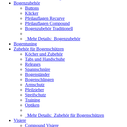
Bogenzubehör
Buttons
Klicker
Pfeilauflagen Recurve
Pfeilauflagen Compound
Bogenzubehör Traditionell
Mehr Details:
Bogenzubehör
Bogentuning
Zubehör für Bogenschützen
Köcher und Zubehör
Tabs und Handschuhe
Releases
Spannschnüre
Bogenständer
Bogenschlingen
Armschutz
Pfeilzieher
Streifschutz
Training
Optiken
Mehr Details:
Zubehör für Bogenschützen
Visiere
Compound Visiere