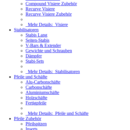
Compound Visiere Zubehör
Recurve Visiere
Recurve Visiere Zubehör
Mehr Details:
Visiere
Stabilisatoren
Stabis Lang
Seiten-Stabis
V-Bars & Extender
Gewichte und Schrauben
Dämpfer
Stabi-Sets
Mehr Details:
Stabilisatoren
Pfeile und Schäfte
Alu-Carbonschäfte
Carbonschäfte
Aluminiumschäfte
Holzschäfte
Fertigpfeile
Mehr Details:
Pfeile und Schäfte
Pfeile Zubehör
Pfeilspitzen
Inserts