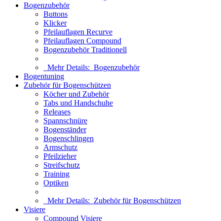
Bogenzubehör
Buttons
Klicker
Pfeilauflagen Recurve
Pfeilauflagen Compound
Bogenzubehör Traditionell
Mehr Details:
Bogenzubehör
Bogentuning
Zubehör für Bogenschützen
Köcher und Zubehör
Tabs und Handschuhe
Releases
Spannschnüre
Bogenständer
Bogenschlingen
Armschutz
Pfeilzieher
Streifschutz
Training
Optiken
Mehr Details:
Zubehör für Bogenschützen
Visiere
Compound Visiere