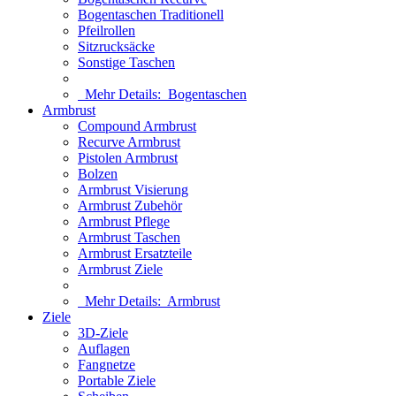
Bogentaschen Traditionell
Pfeilrollen
Sitzrucksäcke
Sonstige Taschen
Mehr Details:
Bogentaschen
Armbrust
Compound Armbrust
Recurve Armbrust
Pistolen Armbrust
Bolzen
Armbrust Visierung
Armbrust Zubehör
Armbrust Pflege
Armbrust Taschen
Armbrust Ersatzteile
Armbrust Ziele
Mehr Details:
Armbrust
Ziele
3D-Ziele
Auflagen
Fangnetze
Portable Ziele