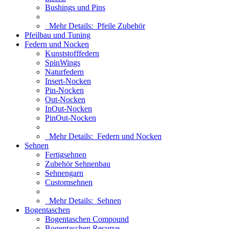
Bushings und Pins
Mehr Details:
Pfeile Zubehör
Pfeilbau und Tuning
Federn und Nocken
Kunststofffedern
SpinWings
Naturfedern
Insert-Nocken
Pin-Nocken
Out-Nocken
InOut-Nocken
PinOut-Nocken
Mehr Details:
Federn und Nocken
Sehnen
Fertigsehnen
Zubehör Sehnenbau
Sehnengarn
Customsehnen
Mehr Details:
Sehnen
Bogentaschen
Bogentaschen Compound
Bogentaschen Recurve