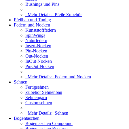
Bushings und Pins
Mehr Details:
Pfeile Zubehör
Pfeilbau und Tuning
Federn und Nocken
Kunststofffedern
SpinWings
Naturfedern
Insert-Nocken
Pin-Nocken
Out-Nocken
InOut-Nocken
PinOut-Nocken
Mehr Details:
Federn und Nocken
Sehnen
Fertigsehnen
Zubehör Sehnenbau
Sehnengarn
Customsehnen
Mehr Details:
Sehnen
Bogentaschen
Bogentaschen Compound
Bogentaschen Recurve