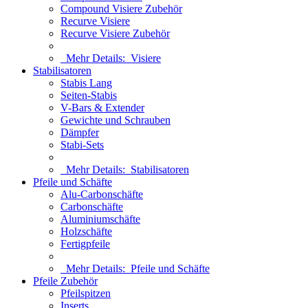
Compound Visiere Zubehör
Recurve Visiere
Recurve Visiere Zubehör
Mehr Details:
Visiere
Stabilisatoren
Stabis Lang
Seiten-Stabis
V-Bars & Extender
Gewichte und Schrauben
Dämpfer
Stabi-Sets
Mehr Details:
Stabilisatoren
Pfeile und Schäfte
Alu-Carbonschäfte
Carbonschäfte
Aluminiumschäfte
Holzschäfte
Fertigpfeile
Mehr Details:
Pfeile und Schäfte
Pfeile Zubehör
Pfeilspitzen
Inserts