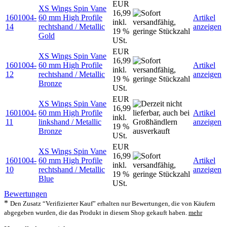
EUR
XS Wings Spin Vane
16,99
1601004-
60 mm High Profile
Artikel
inkl.
14
rechtshand / Metallic
anzeigen
19 %
Gold
USt.
EUR
XS Wings Spin Vane
16,99
1601004-
60 mm High Profile
Artikel
inkl.
12
rechtshand / Metallic
anzeigen
19 %
Bronze
USt.
EUR
XS Wings Spin Vane
16,99
1601004-
60 mm High Profile
Artikel
inkl.
11
linkshand / Metallic
anzeigen
19 %
Bronze
USt.
EUR
XS Wings Spin Vane
16,99
1601004-
60 mm High Profile
Artikel
inkl.
10
rechtshand / Metallic
anzeigen
19 %
Blue
USt.
Bewertungen
*
Den Zusatz “Verifizierter Kauf” erhalten nur Bewertungen, die von Käufern
abgegeben wurden, die das Produkt in diesem Shop gekauft haben.
mehr