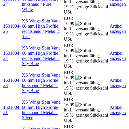
inkl.
27
linkshand / Pure
anzeigen
19 %
White
USt.
EUR
XS Wings Spin Vane
16,99
1601004-
60 mm High Profile
Artikel
inkl.
26
rechtshand / Metallic
anzeigen
19 %
Teal
USt.
EUR
XS Wings Spin Vane
16,99
1601004-
60 mm High Profile
Artikel
inkl.
24
rechtshand / Metallic
anzeigen
19 %
Sky Blue
USt.
EUR
XS Wings Spin Vane
16,99
1601004-
60 mm High Profile
Artikel
inkl.
23
linkshand / Metallic
anzeigen
19 %
Sky Blue
USt.
EUR
XS Wings Spin Vane
16,99
1601004-
60 mm High Profile
Artikel
inkl.
21
linkshand / Metallic
anzeigen
19 %
Silver
USt.
EUR