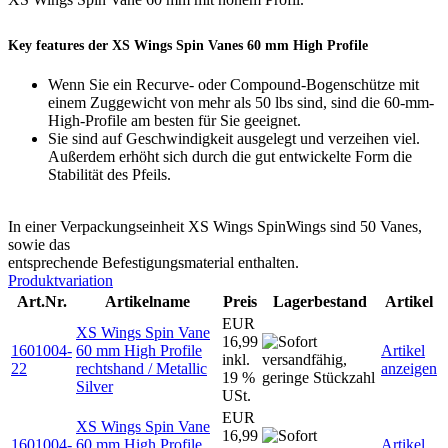
Key features der XS Wings Spin Vanes 60 mm High Profile
Wenn Sie ein Recurve- oder Compound-Bogenschütze mit
einem Zuggewicht von mehr als 50 lbs sind, sind die 60-mm-
High-Profile am besten für Sie geeignet.
Sie sind auf Geschwindigkeit ausgelegt und verzeihen viel.
Außerdem erhöht sich durch die gut entwickelte Form die
Stabilität des Pfeils.
In einer Verpackungseinheit XS Wings SpinWings sind 50 Vanes,
sowie das
entsprechende Befestigungsmaterial enthalten.
Produktvariation
Art.Nr.
Artikelname
Preis
Lagerbestand
Artikel
EUR
XS Wings Spin Vane
16,99
1601004-
60 mm High Profile
Artikel
inkl.
22
rechtshand / Metallic
anzeigen
19 %
Silver
USt.
EUR
XS Wings Spin Vane
16,99
1601004-
60 mm High Profile
Artikel