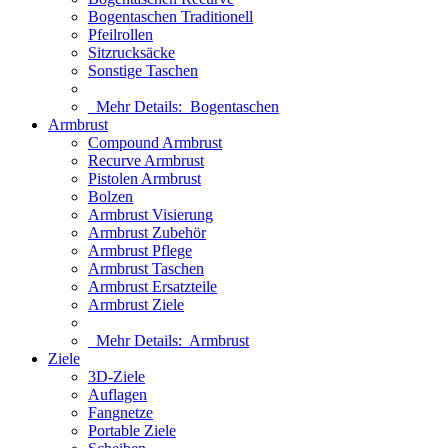
Bogentaschen Traditionell
Pfeilrollen
Sitzrucksäcke
Sonstige Taschen
Mehr Details:
Bogentaschen
Armbrust
Compound Armbrust
Recurve Armbrust
Pistolen Armbrust
Bolzen
Armbrust Visierung
Armbrust Zubehör
Armbrust Pflege
Armbrust Taschen
Armbrust Ersatzteile
Armbrust Ziele
Mehr Details:
Armbrust
Ziele
3D-Ziele
Auflagen
Fangnetze
Portable Ziele