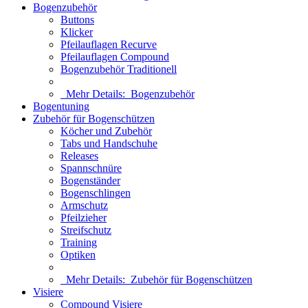
Bogenzubehör
Buttons
Klicker
Pfeilauflagen Recurve
Pfeilauflagen Compound
Bogenzubehör Traditionell
Mehr Details:
Bogenzubehör
Bogentuning
Zubehör für Bogenschützen
Köcher und Zubehör
Tabs und Handschuhe
Releases
Spannschnüre
Bogenständer
Bogenschlingen
Armschutz
Pfeilzieher
Streifschutz
Training
Optiken
Mehr Details:
Zubehör für Bogenschützen
Visiere
Compound Visiere