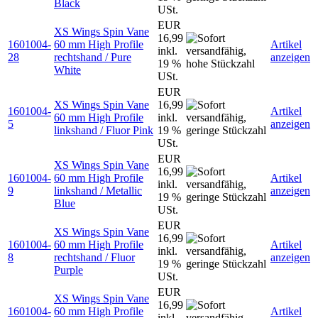
Black
USt.
EUR
XS Wings Spin Vane
16,99
1601004-
60 mm High Profile
Artikel
inkl.
28
rechtshand / Pure
anzeigen
19 %
White
USt.
EUR
XS Wings Spin Vane
16,99
1601004-
Artikel
60 mm High Profile
inkl.
5
anzeigen
linkshand / Fluor Pink
19 %
USt.
EUR
XS Wings Spin Vane
16,99
1601004-
60 mm High Profile
Artikel
inkl.
9
linkshand / Metallic
anzeigen
19 %
Blue
USt.
EUR
XS Wings Spin Vane
16,99
1601004-
60 mm High Profile
Artikel
inkl.
8
rechtshand / Fluor
anzeigen
19 %
Purple
USt.
EUR
XS Wings Spin Vane
16,99
1601004-
60 mm High Profile
Artikel
inkl.