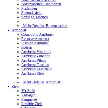
Bogentaschen Traditionell
Pfeilrollen
Sitzrucksäcke
Sonstige Taschen
Mehr Details:
Bogentaschen
Armbrust
Compound Armbrust
Recurve Armbrust
Pistolen Armbrust
Bolzen
Armbrust Visierung
Armbrust Zubehör
Armbrust Pflege
Armbrust Taschen
Armbrust Ersatzteile
Armbrust Ziele
Mehr Details:
Armbrust
Ziele
3D-Ziele
Auflagen
Fangnetze
Portable Ziele