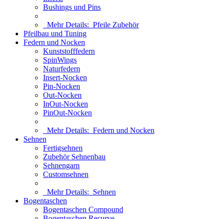
Bushings und Pins
Mehr Details:
Pfeile Zubehör
Pfeilbau und Tuning
Federn und Nocken
Kunststofffedern
SpinWings
Naturfedern
Insert-Nocken
Pin-Nocken
Out-Nocken
InOut-Nocken
PinOut-Nocken
Mehr Details:
Federn und Nocken
Sehnen
Fertigsehnen
Zubehör Sehnenbau
Sehnengarn
Customsehnen
Mehr Details:
Sehnen
Bogentaschen
Bogentaschen Compound
Bogentaschen Recurve