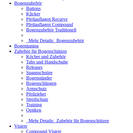
Bogenzubehör
Buttons
Klicker
Pfeilauflagen Recurve
Pfeilauflagen Compound
Bogenzubehör Traditionell
Mehr Details:
Bogenzubehör
Bogentuning
Zubehör für Bogenschützen
Köcher und Zubehör
Tabs und Handschuhe
Releases
Spannschnüre
Bogenständer
Bogenschlingen
Armschutz
Pfeilzieher
Streifschutz
Training
Optiken
Mehr Details:
Zubehör für Bogenschützen
Visiere
Compound Visiere