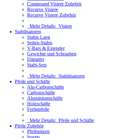
Compound Visiere Zubehör
Recurve Visiere
Recurve Visiere Zubehör
Mehr Details:
Visiere
Stabilisatoren
Stabis Lang
Seiten-Stabis
V-Bars & Extender
Gewichte und Schrauben
Dämpfer
Stabi-Sets
Mehr Details:
Stabilisatoren
Pfeile und Schäfte
Alu-Carbonschäfte
Carbonschäfte
Aluminiumschäfte
Holzschäfte
Fertigpfeile
Mehr Details:
Pfeile und Schäfte
Pfeile Zubehör
Pfeilspitzen
Inserts