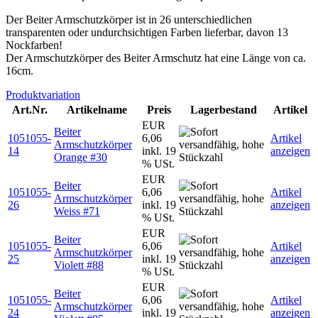
Der Beiter Armschutzkörper ist in 26 unterschiedlichen
transparenten oder undurchsichtigen Farben lieferbar, davon 13
Nockfarben!
Der Armschutzkörper des Beiter Armschutz hat eine Länge von ca.
16cm.
Produktvariation
Art.Nr.
Artikelname
Preis
Lagerbestand
Artikel
EUR
Beiter
1051055-
6,06
Artikel
Armschutzkörper
14
inkl. 19
anzeigen
Orange #30
% USt.
EUR
Beiter
1051055-
6,06
Artikel
Armschutzkörper
26
inkl. 19
anzeigen
Weiss #71
% USt.
EUR
Beiter
1051055-
6,06
Artikel
Armschutzkörper
25
inkl. 19
anzeigen
Violett #88
% USt.
EUR
Beiter
1051055-
6,06
Artikel
Armschutzkörper
24
inkl. 19
anzeigen