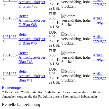
Armschutzkörper
6
inkl. 19
anzeigen
D’Grün #50
% USt.
EUR
Beiter
1051055-
6,06
Artikel
Armschutzkörper
5
inkl. 19
anzeigen
D’Blau #48
% USt.
EUR
Beiter
1051055-
6,06
Artikel
Armschutzkörper
4
inkl. 19
anzeigen
D’Blau #46
% USt.
EUR
Beiter
1051055-
6,06
Artikel
Armschutzkörper
3
inkl. 19
anzeigen
Blau #43
% USt.
EUR
Beiter
1051055-
6,06
Artikel
Armschutzkörper
2
inkl. 19
anzeigen
Blau #41
% USt.
Bewertungen
*
Den Zusatz “Verifizierter Kauf” erhalten nur Bewertungen, die von Käufern
abgegeben wurden, die das Produkt in diesem Shop gekauft haben.
mehr
Herstellerkennzeichnung