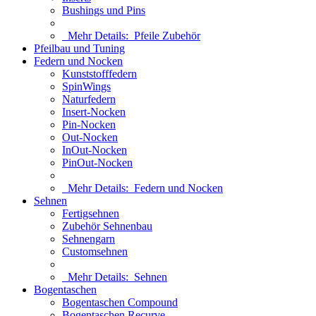
Bushings und Pins
Mehr Details:
Pfeile Zubehör
Pfeilbau und Tuning
Federn und Nocken
Kunststofffedern
SpinWings
Naturfedern
Insert-Nocken
Pin-Nocken
Out-Nocken
InOut-Nocken
PinOut-Nocken
Mehr Details:
Federn und Nocken
Sehnen
Fertigsehnen
Zubehör Sehnenbau
Sehnengarn
Customsehnen
Mehr Details:
Sehnen
Bogentaschen
Bogentaschen Compound
Bogentaschen Recurve