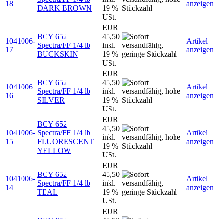
18
anzeigen
DARK BROWN
19 %
USt.
EUR
BCY 652
45,50
1041006-
Artikel
Spectra/FF 1/4 lb
inkl.
17
anzeigen
BUCKSKIN
19 %
USt.
EUR
BCY 652
45,50
1041006-
Artikel
Spectra/FF 1/4 lb
inkl.
16
anzeigen
SILVER
19 %
USt.
EUR
BCY 652
45,50
1041006-
Spectra/FF 1/4 lb
Artikel
inkl.
15
FLUORESCENT
anzeigen
19 %
YELLOW
USt.
EUR
BCY 652
45,50
1041006-
Artikel
Spectra/FF 1/4 lb
inkl.
14
anzeigen
TEAL
19 %
USt.
EUR