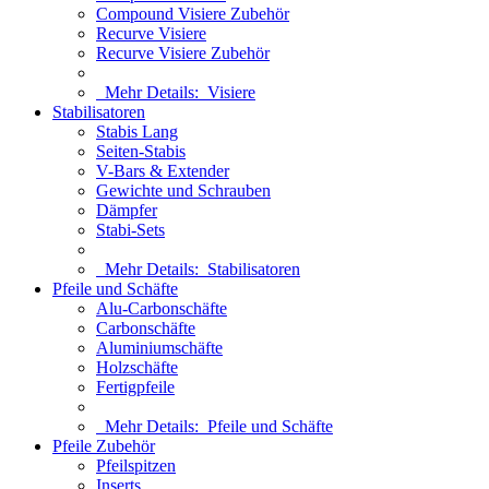
Compound Visiere Zubehör
Recurve Visiere
Recurve Visiere Zubehör
Mehr Details:
Visiere
Stabilisatoren
Stabis Lang
Seiten-Stabis
V-Bars & Extender
Gewichte und Schrauben
Dämpfer
Stabi-Sets
Mehr Details:
Stabilisatoren
Pfeile und Schäfte
Alu-Carbonschäfte
Carbonschäfte
Aluminiumschäfte
Holzschäfte
Fertigpfeile
Mehr Details:
Pfeile und Schäfte
Pfeile Zubehör
Pfeilspitzen
Inserts