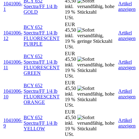
BCY 652
45,50
1041006-
Artikel
Spectra/FF 1/4 lb
inkl.
1
anzeigen
GOLD
19 %
USt.
EUR
BCY 652
45,50
1041006-
Spectra/FF 1/4 lb
Artikel
inkl.
12
FLUORESCENT
anzeigen
19 %
PURPLE
USt.
EUR
BCY 652
45,50
1041006-
Spectra/FF 1/4 lb
Artikel
inkl.
11
FLUORESCENT
anzeigen
19 %
GREEN
USt.
EUR
BCY 652
45,50
1041006-
Spectra/FF 1/4 lb
Artikel
inkl.
10
FLUORESCENT
anzeigen
19 %
ORANGE
USt.
EUR
BCY 652
45,50
1041006-
Artikel
Spectra/FF 1/4 lb
inkl.
9
anzeigen
YELLOW
19 %
USt.