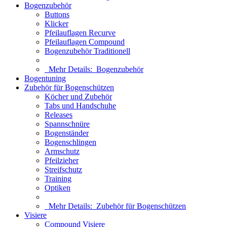
Bogenzubehör
Buttons
Klicker
Pfeilauflagen Recurve
Pfeilauflagen Compound
Bogenzubehör Traditionell
Mehr Details:
Bogenzubehör
Bogentuning
Zubehör für Bogenschützen
Köcher und Zubehör
Tabs und Handschuhe
Releases
Spannschnüre
Bogenständer
Bogenschlingen
Armschutz
Pfeilzieher
Streifschutz
Training
Optiken
Mehr Details:
Zubehör für Bogenschützen
Visiere
Compound Visiere