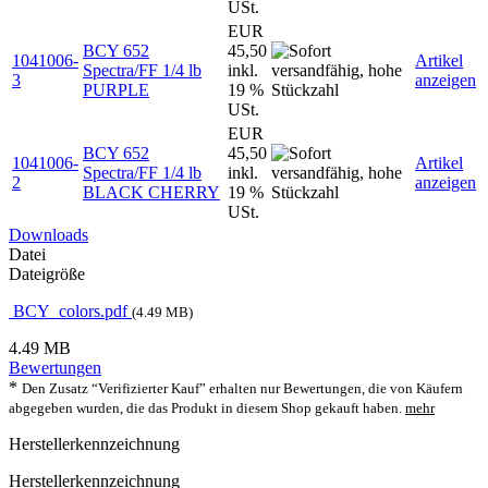
USt.
EUR
BCY 652
45,50
1041006-
Artikel
Spectra/FF 1/4 lb
inkl.
3
anzeigen
PURPLE
19 %
USt.
EUR
BCY 652
45,50
1041006-
Artikel
Spectra/FF 1/4 lb
inkl.
2
anzeigen
BLACK CHERRY
19 %
USt.
Downloads
Datei
Dateigröße
BCY_colors.pdf
(4.49 MB)
4.49 MB
Bewertungen
*
Den Zusatz “Verifizierter Kauf” erhalten nur Bewertungen, die von Käufern
abgegeben wurden, die das Produkt in diesem Shop gekauft haben.
mehr
Herstellerkennzeichnung
Herstellerkennzeichnung