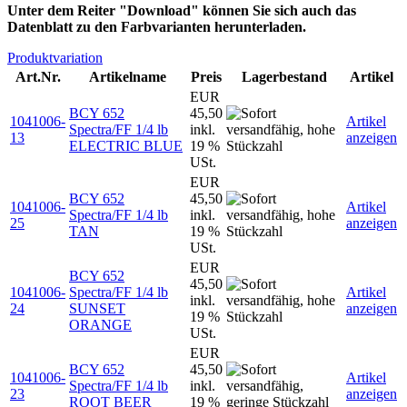
Unter dem Reiter "Download" können Sie sich auch das
Datenblatt zu den Farbvarianten herunterladen.
Produktvariation
Art.Nr.
Artikelname
Preis
Lagerbestand
Artikel
EUR
BCY 652
45,50
1041006-
Artikel
Spectra/FF 1/4 lb
inkl.
13
anzeigen
ELECTRIC BLUE
19 %
USt.
EUR
BCY 652
45,50
1041006-
Artikel
Spectra/FF 1/4 lb
inkl.
25
anzeigen
TAN
19 %
USt.
EUR
BCY 652
45,50
1041006-
Spectra/FF 1/4 lb
Artikel
inkl.
24
SUNSET
anzeigen
19 %
ORANGE
USt.
EUR
BCY 652
45,50
1041006-
Artikel
Spectra/FF 1/4 lb
inkl.
23
anzeigen
ROOT BEER
19 %