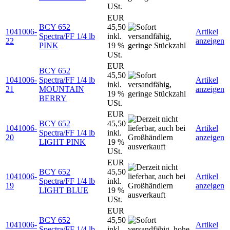
USt.
EUR
BCY 652
45,50
1041006-
Artikel
Spectra/FF 1/4 lb
inkl.
22
anzeigen
PINK
19 %
USt.
EUR
BCY 652
45,50
1041006-
Spectra/FF 1/4 lb
Artikel
inkl.
21
MOUNTAIN
anzeigen
19 %
BERRY
USt.
EUR
BCY 652
45,50
1041006-
Artikel
Spectra/FF 1/4 lb
inkl.
20
anzeigen
LIGHT PINK
19 %
USt.
EUR
BCY 652
45,50
1041006-
Artikel
Spectra/FF 1/4 lb
inkl.
19
anzeigen
LIGHT BLUE
19 %
USt.
EUR
BCY 652
45,50
1041006-
Artikel
Spectra/FF 1/4 lb
inkl.