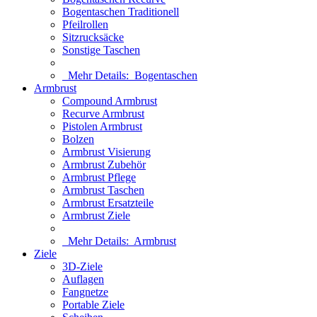
Bogentaschen Traditionell
Pfeilrollen
Sitzrucksäcke
Sonstige Taschen
Mehr Details:
Bogentaschen
Armbrust
Compound Armbrust
Recurve Armbrust
Pistolen Armbrust
Bolzen
Armbrust Visierung
Armbrust Zubehör
Armbrust Pflege
Armbrust Taschen
Armbrust Ersatzteile
Armbrust Ziele
Mehr Details:
Armbrust
Ziele
3D-Ziele
Auflagen
Fangnetze
Portable Ziele