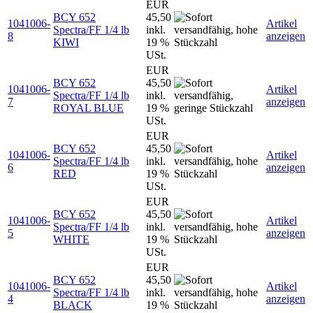
EUR
BCY 652
45,50
1041006-
Artikel
Spectra/FF 1/4 lb
inkl.
8
anzeigen
KIWI
19 %
USt.
EUR
BCY 652
45,50
1041006-
Artikel
Spectra/FF 1/4 lb
inkl.
7
anzeigen
ROYAL BLUE
19 %
USt.
EUR
BCY 652
45,50
1041006-
Artikel
Spectra/FF 1/4 lb
inkl.
6
anzeigen
RED
19 %
USt.
EUR
BCY 652
45,50
1041006-
Artikel
Spectra/FF 1/4 lb
inkl.
5
anzeigen
WHITE
19 %
USt.
EUR
BCY 652
45,50
1041006-
Artikel
Spectra/FF 1/4 lb
inkl.
4
anzeigen
BLACK
19 %